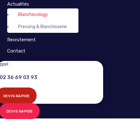
Actualités
Blanchecology
Pressing & Blanchisserie
Recrutement
Contact
ppel :
02 36 69 03 93
DEVIS RAPIDE
DEVIS RAPIDE