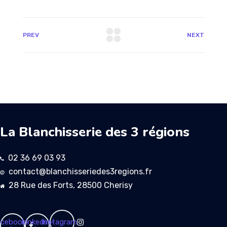
PREV
NEXT
La Blanchisserie des 3 régions
02 36 69 03 93
contact@blanchisseriedes3regions.fr
28 Rue des Forts, 28500 Cherisy
cebook-
Linkedin-
Instagram