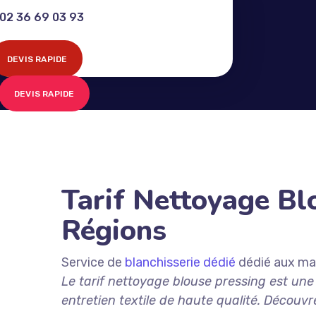
02 36 69 03 93
DEVIS RAPIDE
DEVIS RAPIDE
Tarif Nettoyage Bl
Régions
Service de
blanchisserie dédié
dédié aux mai
Le tarif nettoyage blouse pressing est un
entretien textile de haute qualité. Découvr