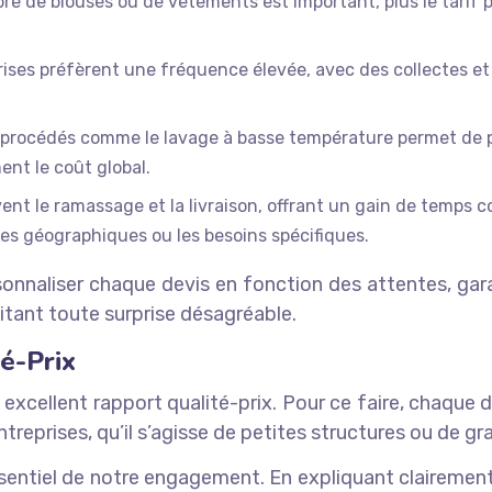
re de blouses ou de vêtements est important, plus le tarif
ises préfèrent une fréquence élevée, avec des collectes et l
e procédés comme le lavage à basse température permet de pr
nt le coût global.
ent le ramassage et la livraison, offrant un gain de temps c
nes géographiques ou les besoins spécifiques.
onnaliser chaque devis en fonction des attentes, gara
vitant toute surprise désagréable.
é-Prix
 excellent rapport qualité-prix. Pour ce faire, chaque 
reprises, qu’il s’agisse de petites structures ou de gr
ssentiel de notre engagement. En expliquant clairemen