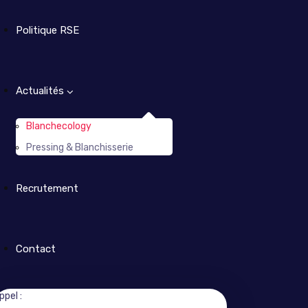
Politique RSE
Actualités
Blanchecology
Pressing & Blanchisserie
Recrutement
Contact
ppel :