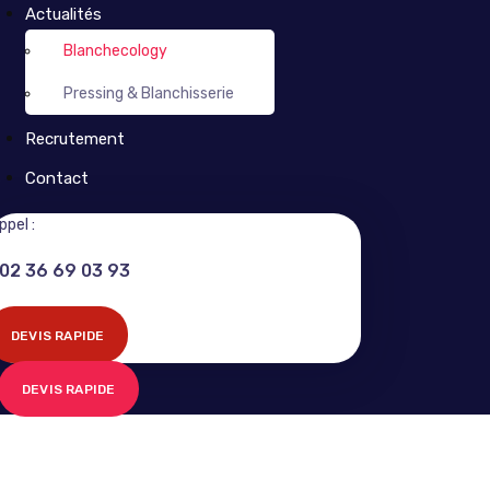
Actualités
Blanchecology
Pressing & Blanchisserie
Recrutement
Contact
ppel :
02 36 69 03 93
DEVIS RAPIDE
DEVIS RAPIDE