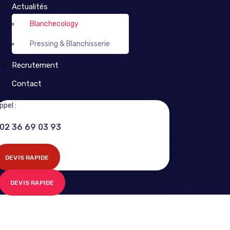
Actualités
Blanchecology
Pressing & Blanchisserie
Recrutement
Contact
ppel :
02 36 69 03 93
DEVIS RAPIDE
DEVIS RAPIDE