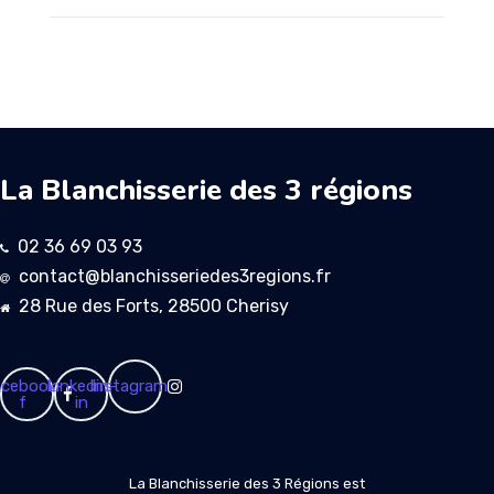
La Blanchisserie des 3 régions
02 36 69 03 93
contact@blanchisseriedes3regions.fr
28 Rue des Forts, 28500 Cherisy
cebook-
Linkedin-
Instagram
f
in
La Blanchisserie des 3 Régions est