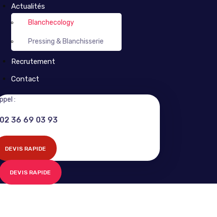
Actualités
Blanchecology
Pressing & Blanchisserie
Recrutement
Contact
ppel :
02 36 69 03 93
DEVIS RAPIDE
DEVIS RAPIDE