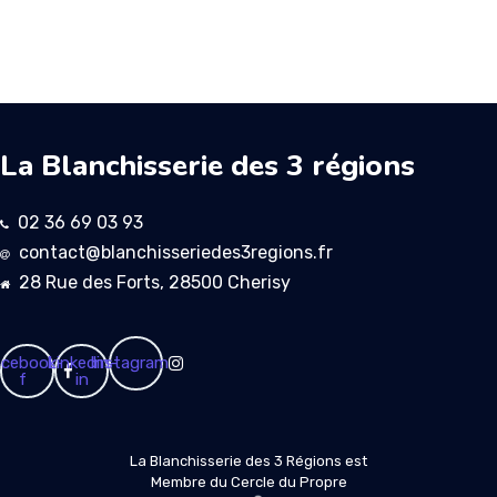
La Blanchisserie des 3 régions
02 36 69 03 93
contact@blanchisseriedes3regions.fr
28 Rue des Forts, 28500 Cherisy
cebook-
Linkedin-
Instagram
f
in
La Blanchisserie des 3 Régions est
Membre du Cercle du Propre