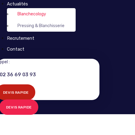
Actualités
Blanchecology
Pressing & Blanchisserie
Recrutement
Contact
ppel :
02 36 69 03 93
DEVIS RAPIDE
DEVIS RAPIDE