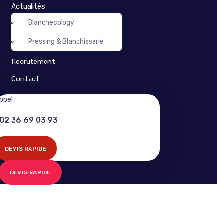
Actualités
Blanchecology
Pressing & Blanchisserie
Recrutement
Contact
ppel :
02 36 69 03 93
DEVIS RAPIDE
DEVIS RAPIDE