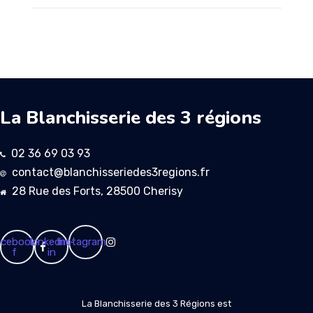
La Blanchisserie des 3 régions
02 36 69 03 93
contact@blanchisseriedes3regions.fr
28 Rue des Forts, 28500 Cherisy
cebook-
Linkedin-
Instagram
f
in
La Blanchisserie des 3 Régions est