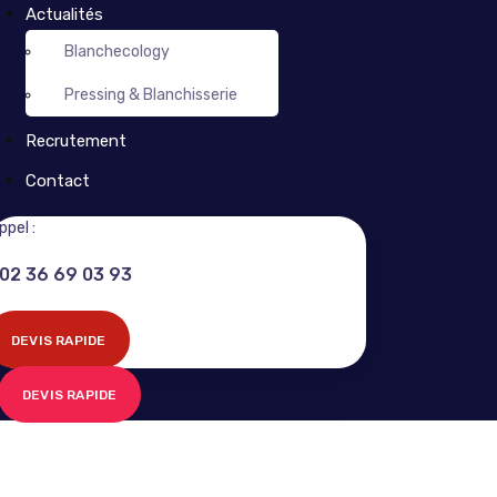
Actualités
Blanchecology
Pressing & Blanchisserie
Recrutement
Contact
ppel :
02 36 69 03 93
DEVIS RAPIDE
DEVIS RAPIDE