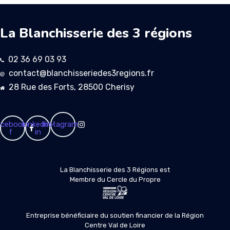
La Blanchisserie des 3 régions
02 36 69 03 93
contact@blanchisseriedes3regions.fr
28 Rue des Forts, 28500 Cherisy
cebook-
Linkedin-
Instagram
f
in
La Blanchisserie des 3 Régions est
Membre du Cercle du Propre
Entreprise bénéficiaire du soutien financier de la Région
Centre Val de Loire