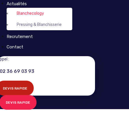
Actualités
Blanchecology
Pressing & Blanchisserie
Recrutement
Contact
ppel :
02 36 69 03 93
DEVIS RAPIDE
DEVIS RAPIDE