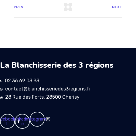
PREV
NEXT
La Blanchisserie des 3 régions
02 36 69 03 93
contact@blanchisseriedes3regions.fr
28 Rue des Forts, 28500 Cherisy
cebook-
Linkedin-
Instagram
f
in