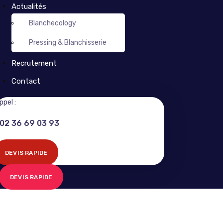
Actualités
Blanchecology
Pressing & Blanchisserie
Recrutement
Contact
ppel :
02 36 69 03 93
DEVIS RAPIDE
DEVIS RAPIDE