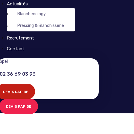
Actualités
Blanchecology
Pressing & Blanchisserie
Recrutement
Contact
ppel :
02 36 69 03 93
DEVIS RAPIDE
DEVIS RAPIDE