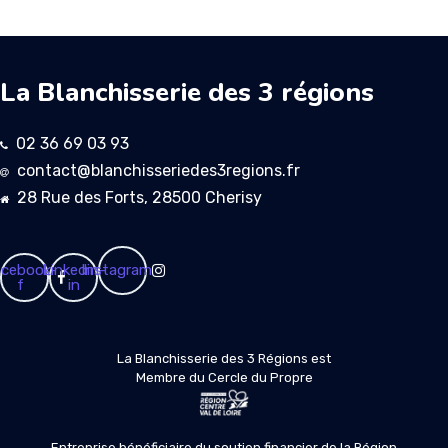
La Blanchisserie des 3 régions
02 36 69 03 93
contact@blanchisseriedes3regions.fr
28 Rue des Forts, 28500 Cherisy
cebook-
Linkedin-
Instagram
f
in
La Blanchisserie des 3 Régions est
Membre du Cercle du Propre
Entreprise bénéficiaire du soutien financier de la Région