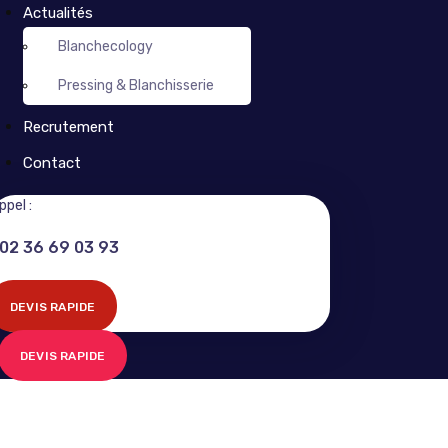
Actualités
Blanchecology
Pressing & Blanchisserie
Recrutement
Contact
ppel :
02 36 69 03 93
DEVIS RAPIDE
DEVIS RAPIDE