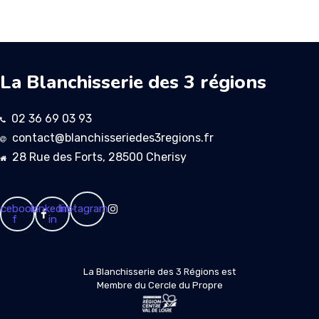
La Blanchisserie des 3 régions
02 36 69 03 93
contact@blanchisseriedes3regions.fr
28 Rue des Forts, 28500 Cherisy
cebook-
Linkedin-
Instagram
f
in
La Blanchisserie des 3 Régions est
Membre du Cercle du Propre