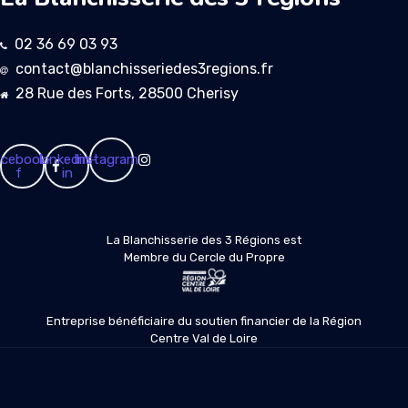
02 36 69 03 93
contact@blanchisseriedes3regions.fr
28 Rue des Forts, 28500 Cherisy
cebook-
Linkedin-
Instagram
f
in
La Blanchisserie des 3 Régions est
Membre du Cercle du Propre
Entreprise bénéficiaire du soutien financier de la Région
Centre Val de Loire