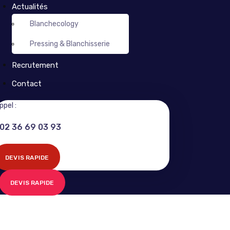
Actualités
Blanchecology
Pressing & Blanchisserie
Recrutement
Contact
ppel :
02 36 69 03 93
DEVIS RAPIDE
DEVIS RAPIDE