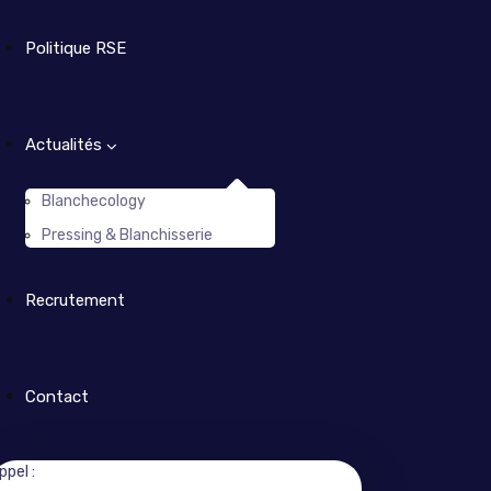
Politique RSE
Actualités
Blanchecology
Pressing & Blanchisserie
Recrutement
Contact
ppel :