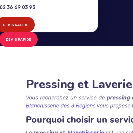
02 36 69 03 93
DEVIS RAPIDE
DEVIS RAPIDE
Pressing et Laverie
Vous recherchez un service de
pressing
Blanchisserie des 3 Régions
vous propose u
Pourquoi choisir un servi
Le
pressing et
blanchisserie
est une sol