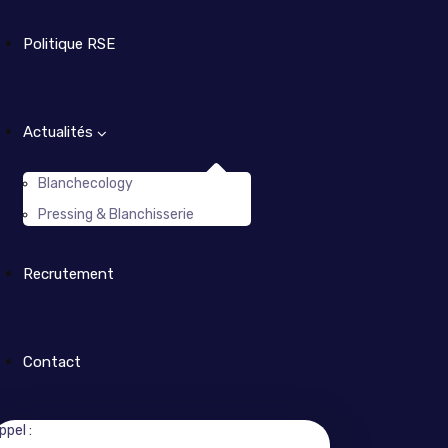
Politique RSE
Actualités
Blanchecology
Pressing & Blanchisserie
Recrutement
Contact
ppel :