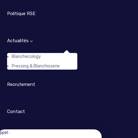
Politique RSE
Actualités
Blanchecology
Pressing & Blanchisserie
Recrutement
Contact
ppel :