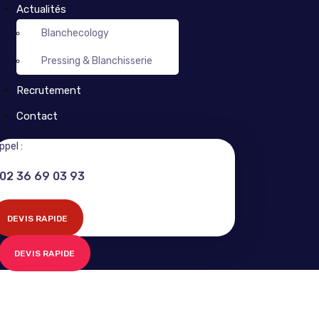
Actualités
Blanchecology
Pressing & Blanchisserie
Recrutement
Contact
ppel :
02 36 69 03 93
DEVIS RAPIDE
DEVIS RAPIDE