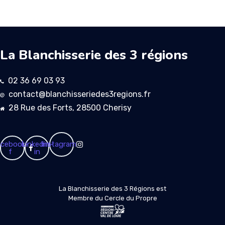
La Blanchisserie des 3 régions
02 36 69 03 93
contact@blanchisseriedes3regions.fr
28 Rue des Forts, 28500 Cherisy
cebook-
Linkedin-
Instagram
f
in
La Blanchisserie des 3 Régions est
Membre du Cercle du Propre