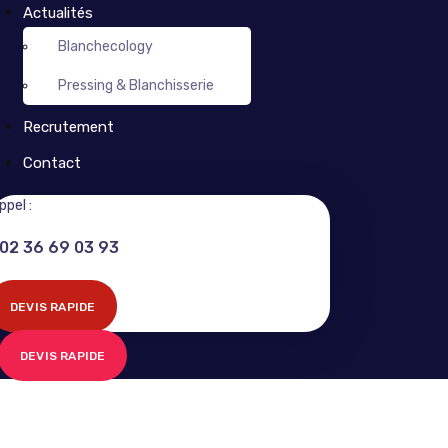
Actualités
Blanchecology
Pressing & Blanchisserie
Recrutement
Contact
ppel :
02 36 69 03 93
DEVIS RAPIDE
DEVIS RAPIDE