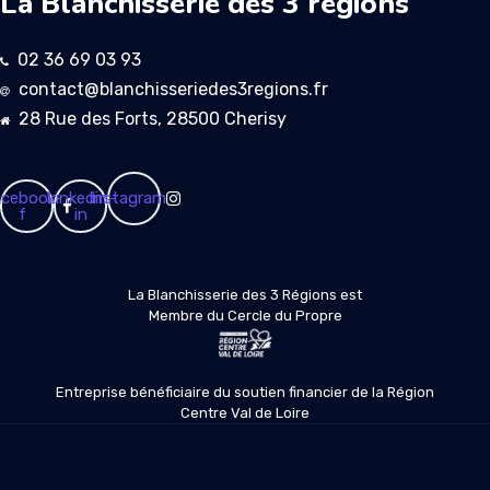
La Blanchisserie des 3 régions
02 36 69 03 93
contact@blanchisseriedes3regions.fr
28 Rue des Forts, 28500 Cherisy
cebook-
Linkedin-
Instagram
f
in
La Blanchisserie des 3 Régions est
Membre du Cercle du Propre
Entreprise bénéficiaire du soutien financier de la Région
Centre Val de Loire