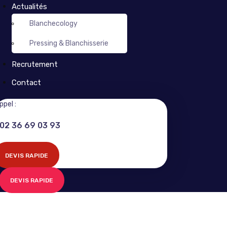
Actualités
Blanchecology
Pressing & Blanchisserie
Recrutement
Contact
ppel :
02 36 69 03 93
DEVIS RAPIDE
DEVIS RAPIDE