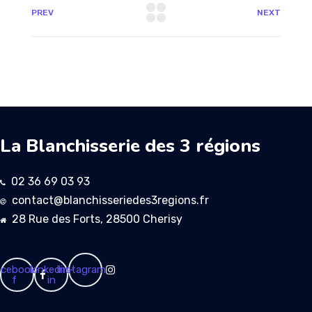
PREV
NEXT
La Blanchisserie des 3 régions
02 36 69 03 93
contact@blanchisseriedes3regions.fr
28 Rue des Forts, 28500 Cherisy
cebook-
Linkedin-
Instagram
f
in