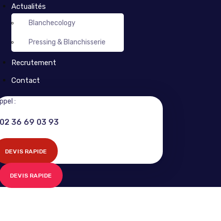
Actualités
Blanchecology
Pressing & Blanchisserie
Recrutement
Contact
ppel :
02 36 69 03 93
DEVIS RAPIDE
DEVIS RAPIDE