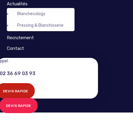
Actualités
Blanchecology
Pressing & Blanchisserie
Recrutement
Contact
ppel :
02 36 69 03 93
DEVIS RAPIDE
DEVIS RAPIDE