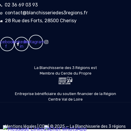
02 36 69 03 93
contact@blanchisseriedes3regions.fr
28 Rue des Forts, 28500 Cherisy
cebook-
Linkedin-
Instagram
f
in
La Blanchisserie des 3 Régions est
Membre du Cercle du Propre
Entreprise bénéficiaire du soutien financier de la Région
Centre Val de Loire
Mentions légales
|
CGV
| © 2025 — La Blanchisserie des 3 régions