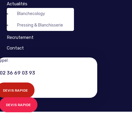
Actualités
Blanchecology
Pressing & Blanchisserie
Recrutement
Contact
ppel :
02 36 69 03 93
DEVIS RAPIDE
DEVIS RAPIDE