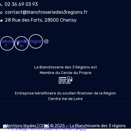
02 36 69 03 93
contact@blanchisseriedes3regions.fr
28 Rue des Forts, 28500 Cherisy
cebook-
Linkedin-
Instagram
f
in
La Blanchisserie des 3 Régions est
Membre du Cercle du Propre
Entreprise bénéficiaire du soutien financier de la Région
Centre Val de Loire
Mentions légales
|
CGV
| © 2025 — La Blanchisserie des 3 régions