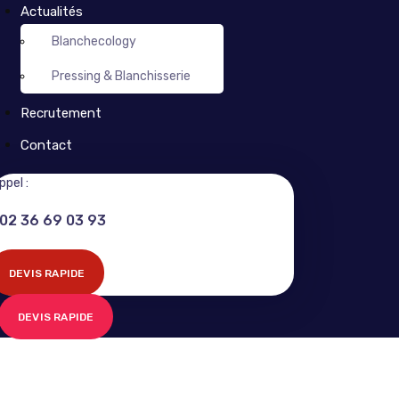
Actualités
Blanchecology
Pressing & Blanchisserie
Recrutement
Contact
ppel :
02 36 69 03 93
DEVIS RAPIDE
DEVIS RAPIDE