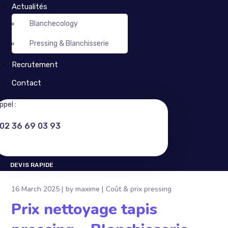
Actualités
Blanchecology
Pressing & Blanchisserie
Recrutement
Contact
ppel :
02 36 69 03 93
DEVIS RAPIDE
DEVIS RAPIDE
16 March 2025
by
maxime
Coût & prix pressing
Prix nettoyage tapis