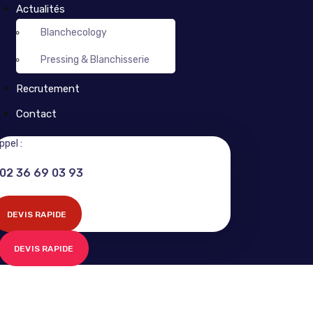
Actualités
Blanchecology
Pressing & Blanchisserie
Recrutement
Contact
ppel :
02 36 69 03 93
DEVIS RAPIDE
DEVIS RAPIDE