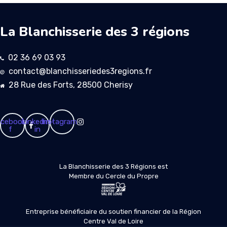
La Blanchisserie des 3 régions
02 36 69 03 93
contact@blanchisseriedes3regions.fr
28 Rue des Forts, 28500 Cherisy
cebook-
Linkedin-
Instagram
f
in
La Blanchisserie des 3 Régions est
Membre du Cercle du Propre
Entreprise bénéficiaire du soutien financier de la Région
Centre Val de Loire