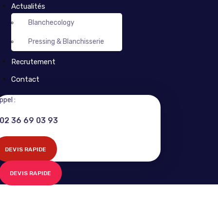
Actualités
Blanchecology
Pressing & Blanchisserie
Recrutement
Contact
ppel :
02 36 69 03 93
DEVIS RAPIDE
DEVIS RAPIDE