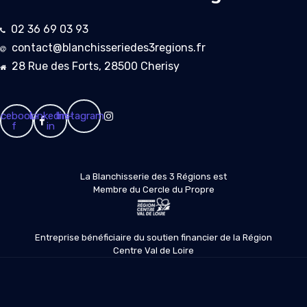
02 36 69 03 93
contact@blanchisseriedes3regions.fr
28 Rue des Forts, 28500 Cherisy
cebook-
Linkedin-
Instagram
f
in
La Blanchisserie des 3 Régions est
Membre du Cercle du Propre
Entreprise bénéficiaire du soutien financier de la Région
Centre Val de Loire