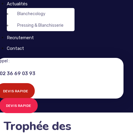
Actualités
Blanchecology
Pressing & Blanchisserie
Recrutement
Contact
ppel :
02 36 69 03 93
DEVIS RAPIDE
DEVIS RAPIDE
Trophée des