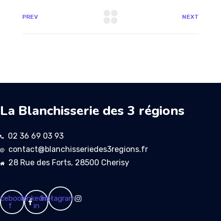
PREV
NEXT
La Blanchisserie des 3 régions
02 36 69 03 93
contact@blanchisseriedes3regions.fr
28 Rue des Forts, 28500 Cherisy
cebook-
Linkedin-
Instagram
f
in