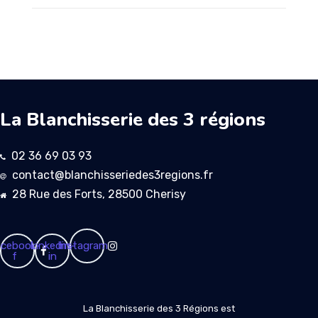
La Blanchisserie des 3 régions
02 36 69 03 93
contact@blanchisseriedes3regions.fr
28 Rue des Forts, 28500 Cherisy
cebook-
Linkedin-
Instagram
f
in
La Blanchisserie des 3 Régions est