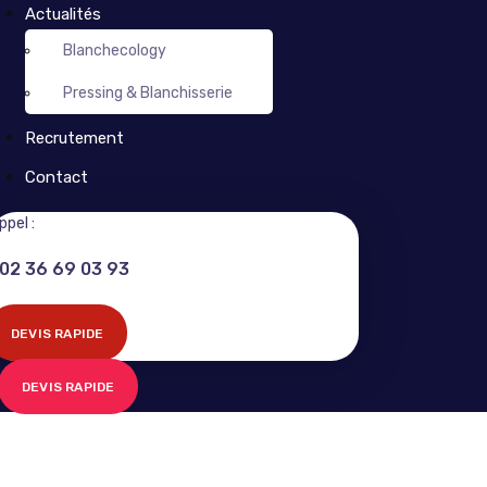
Actualités
Blanchecology
Pressing & Blanchisserie
Recrutement
Contact
ppel :
02 36 69 03 93
DEVIS RAPIDE
DEVIS RAPIDE