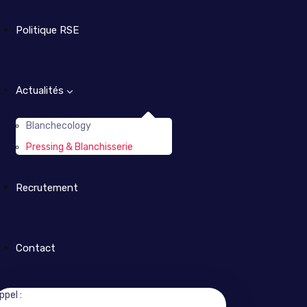
Politique RSE
Actualités
Blanchecology
Pressing & Blanchisserie
Recrutement
Contact
ppel :