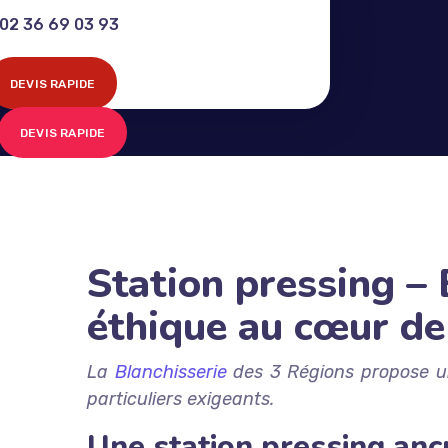
02 36 69 03 93
DEVIS RAPIDE
DEVIS RAPIDE
Station pressing – 
éthique au cœur de
La
Blanchisserie
des 3 Régions propose u
particuliers exigeants.
Une station pressing ancr