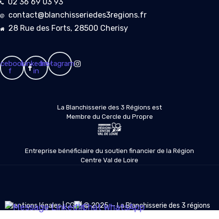
02 36 69 03 93
contact@blanchisseriedes3regions.fr
28 Rue des Forts, 28500 Cherisy
cebook-
Linkedin-
Instagram
f
in
La Blanchisserie des 3 Régions est
Membre du Cercle du Propre
Entreprise bénéficiaire du soutien financier de la Région
Centre Val de Loire
Mentions légales
|
CGV
| © 2025 — La Blanchisserie des 3 régions