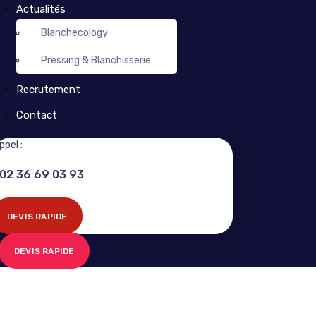
Actualités
Blanchecology
Pressing & Blanchisserie
Recrutement
Contact
ppel :
02 36 69 03 93
DEVIS RAPIDE
DEVIS RAPIDE