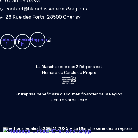
02 36 69 03 93
contact@blanchisseriedes3regions.fr
28 Rue des Forts, 28500 Cherisy
cebook-
Linkedin-
Instagram
f
in
La Blanchisserie des 3 Régions est
Membre du Cercle du Propre
Entreprise bénéficiaire du soutien financier de la Région
Centre Val de Loire
Mentions légales
|
CGV
| © 2025 — La Blanchisserie des 3 régions