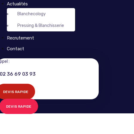
Actualités
Blanchecology
Pressing & Blanchisserie
Recrutement
Contact
ppel :
02 36 69 03 93
DEVIS RAPIDE
DEVIS RAPIDE