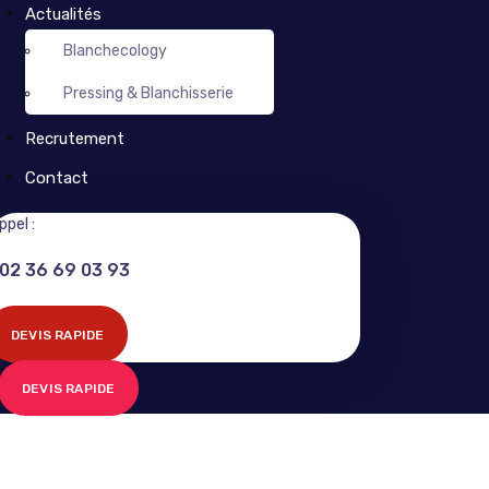
Actualités
Blanchecology
Pressing & Blanchisserie
Recrutement
Contact
ppel :
02 36 69 03 93
DEVIS RAPIDE
DEVIS RAPIDE