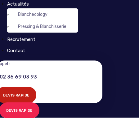
Actualités
Blanchecology
Pressing & Blanchisserie
Recrutement
Contact
ppel :
02 36 69 03 93
DEVIS RAPIDE
DEVIS RAPIDE