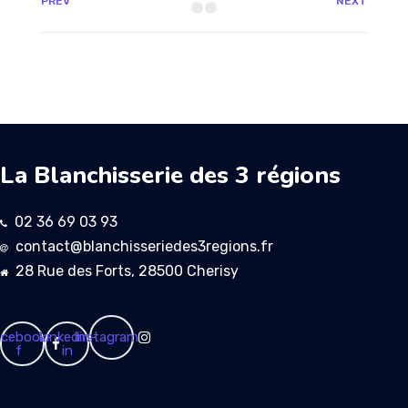
PREV
NEXT
La Blanchisserie des 3 régions
02 36 69 03 93
contact@blanchisseriedes3regions.fr
28 Rue des Forts, 28500 Cherisy
cebook-
Linkedin-
Instagram
f
in