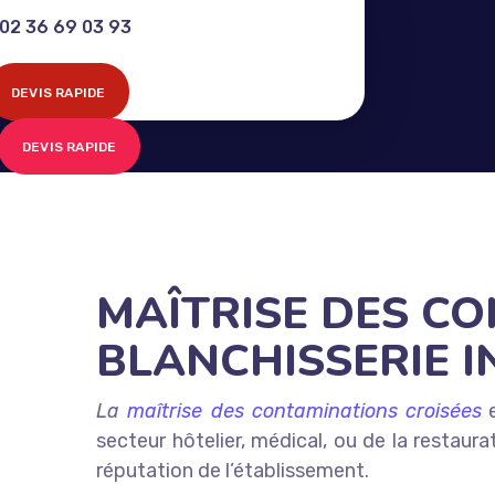
02 36 69 03 93
DEVIS RAPIDE
DEVIS RAPIDE
MAÎTRISE DES C
BLANCHISSERIE I
La
maîtrise des contaminations croisées
e
secteur hôtelier, médical, ou de la restaurat
réputation de l’établissement.