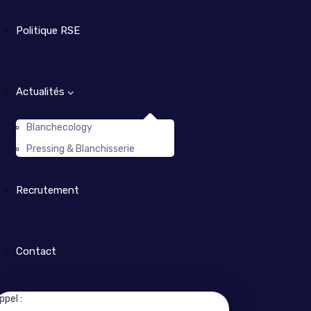
Politique RSE
Actualités
Blanchecology
Pressing & Blanchisserie
Recrutement
Contact
ppel :