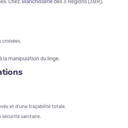
nes. Chez
Blanchisserie
des 3 Régions (3BR),
 croisées.
 la manipulation du linge.
ations
vés et d’une traçabilité totale.
 sécurité sanitaire.