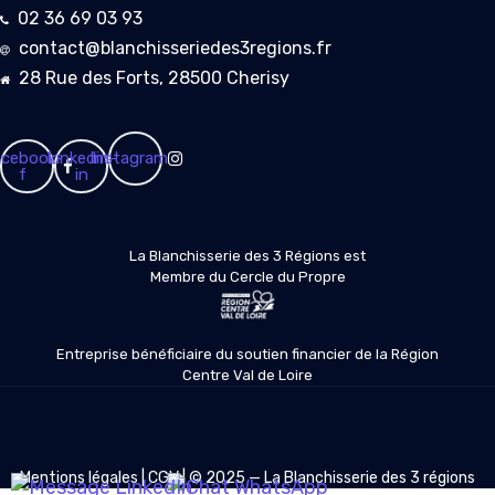
02 36 69 03 93
contact@blanchisseriedes3regions.fr
28 Rue des Forts, 28500 Cherisy
cebook-
Linkedin-
Instagram
f
in
La Blanchisserie des 3 Régions est
Membre du Cercle du Propre
Entreprise bénéficiaire du soutien financier de la Région
Centre Val de Loire
Mentions légales
|
CGV
| © 2025 — La Blanchisserie des 3 régions