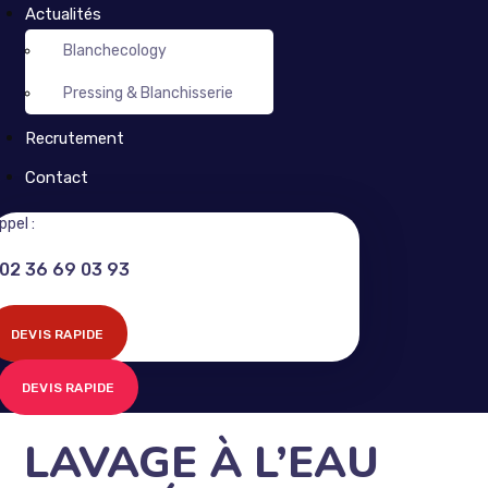
Actualités
Blanchecology
Pressing & Blanchisserie
Recrutement
Contact
ppel :
02 36 69 03 93
DEVIS RAPIDE
DEVIS RAPIDE
LAVAGE À L’EAU