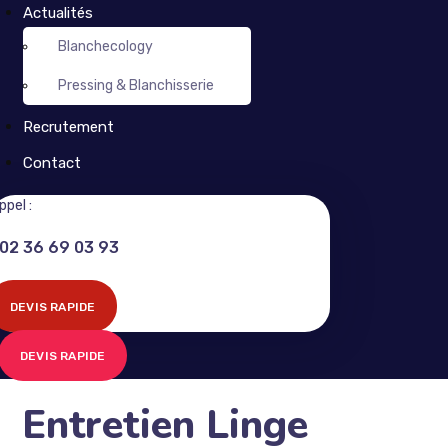
Actualités
Blanchecology
Pressing & Blanchisserie
Recrutement
Contact
ppel :
02 36 69 03 93
DEVIS RAPIDE
DEVIS RAPIDE
Entretien Linge