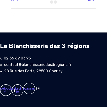
PREV
NEXT
La Blanchisserie des 3 régions
02 36 69 03 93
contact@blanchisseriedes3regions.fr
28 Rue des Forts, 28500 Cherisy
cebook-
Linkedin-
Instagram
f
in