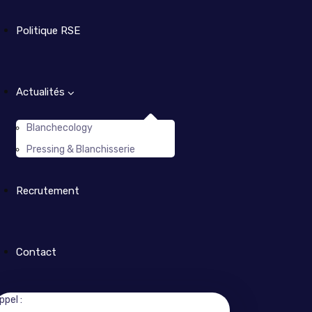
Politique RSE
Actualités
Blanchecology
Pressing & Blanchisserie
Recrutement
Contact
ppel :