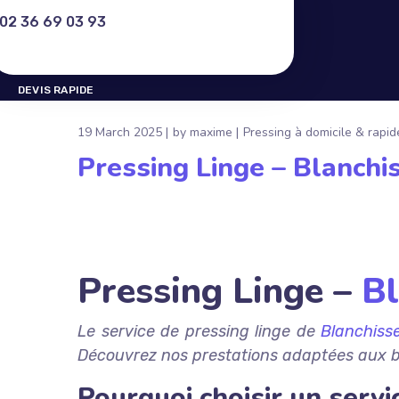
02 36 69 03 93
DEVIS RAPIDE
DEVIS RAPIDE
19 March 2025
by
maxime
Pressing à domicile & rapid
Pressing Linge – Blanchi
Pressing Linge –
Bl
Le service de pressing linge de
Blanchiss
Découvrez nos prestations adaptées aux bes
Pourquoi choisir un servi