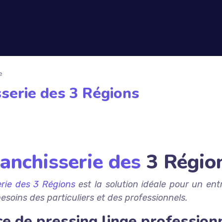
e
sserie des 3 Régions
anchisserie des
3 Régio
erie des 3 Régions
est la solution idéale pour un entr
oins des particuliers et des professionnels.
ce de pressing linge profession