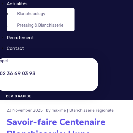
Actualités
Blanchecology
Pressing & Blanchisserie
Recrutement
Contact
ppel :
02 36 69 03 93
DEVIS RAPIDE
DEVIS RAPIDE
23 November 2025
by
maxime
Blanchisserie régionale
Savoir-faire Centenaire