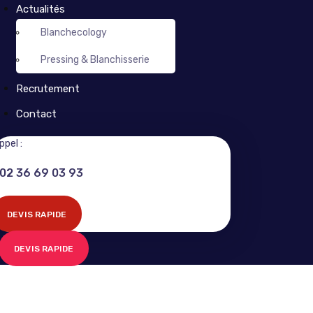
Actualités
Blanchecology
Pressing & Blanchisserie
Recrutement
Contact
ppel :
02 36 69 03 93
DEVIS RAPIDE
DEVIS RAPIDE