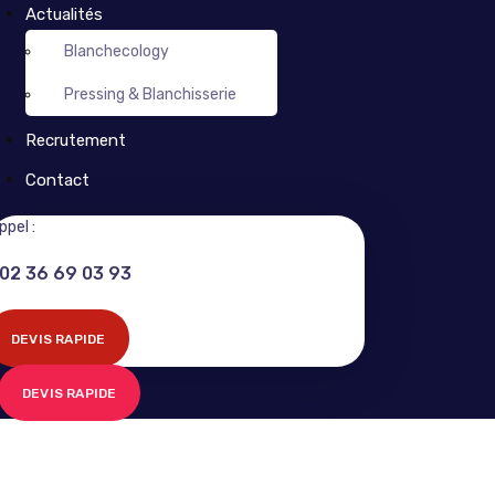
Actualités
Blanchecology
Pressing & Blanchisserie
Recrutement
Contact
ppel :
02 36 69 03 93
DEVIS RAPIDE
DEVIS RAPIDE