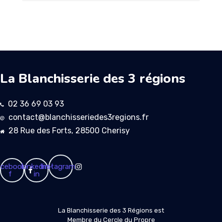
La Blanchisserie des 3 régions
02 36 69 03 93
contact@blanchisseriedes3regions.fr
28 Rue des Forts, 28500 Cherisy
cebook-
Linkedin-
Instagram
f
in
La Blanchisserie des 3 Régions est
Membre du Cercle du Propre