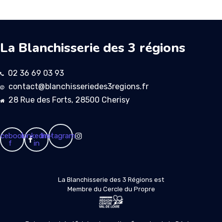
La Blanchisserie des 3 régions
02 36 69 03 93
contact@blanchisseriedes3regions.fr
28 Rue des Forts, 28500 Cherisy
cebook-
Linkedin-
Instagram
f
in
La Blanchisserie des 3 Régions est
Membre du Cercle du Propre