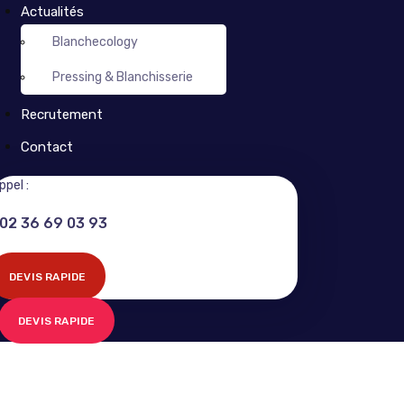
Actualités
Blanchecology
Pressing & Blanchisserie
Recrutement
Contact
ppel :
02 36 69 03 93
DEVIS RAPIDE
DEVIS RAPIDE