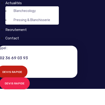
Actualités
Blanchecology
Pressing & Blanchisserie
Recrutement
Contact
ppel :
02 36 69 03 93
DEVIS RAPIDE
DEVIS RAPIDE