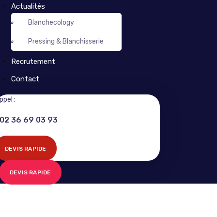
Actualités
Blanchecology
Pressing & Blanchisserie
Recrutement
Contact
ppel :
02 36 69 03 93
DEVIS RAPIDE
DEVIS RAPIDE