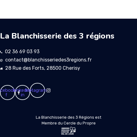
La Blanchisserie des 3 régions
02 36 69 03 93
contact@blanchisseriedes3regions.fr
28 Rue des Forts, 28500 Cherisy
cebook-
Linkedin-
Instagram
f
in
La Blanchisserie des 3 Régions est
Membre du Cercle du Propre