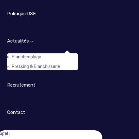
Politique RSE
Actualités
Blanchecology
Pressing & Blanchisserie
Recrutement
Contact
ppel :